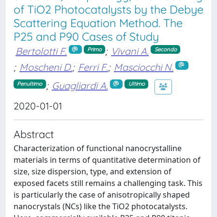
of TiO2 Photocatalysts by the Debye
Scattering Equation Method. The
P25 and P90 Cases of Study
Bertolotti F.
;
Vivani A.
Primo
Secondo
;
Moscheni D.
;
Ferri F.
;
Masciocchi N.
;
Guagliardi A.
Penultimo
Ultimo
2020-01-01
Abstract
Characterization of functional nanocrystalline
materials in terms of quantitative determination of
size, size dispersion, type, and extension of
exposed facets still remains a challenging task. This
is particularly the case of anisotropically shaped
nanocrystals (NCs) like the TiO2 photocatalysts.