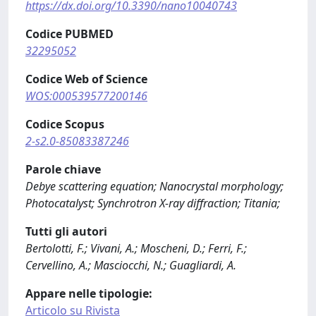
https://dx.doi.org/10.3390/nano10040743
Codice PUBMED
32295052
Codice Web of Science
WOS:000539577200146
Codice Scopus
2-s2.0-85083387246
Parole chiave
Debye scattering equation; Nanocrystal morphology;
Photocatalyst; Synchrotron X-ray diffraction; Titania;
Tutti gli autori
Bertolotti, F.; Vivani, A.; Moscheni, D.; Ferri, F.;
Cervellino, A.; Masciocchi, N.; Guagliardi, A.
Appare nelle tipologie:
Articolo su Rivista