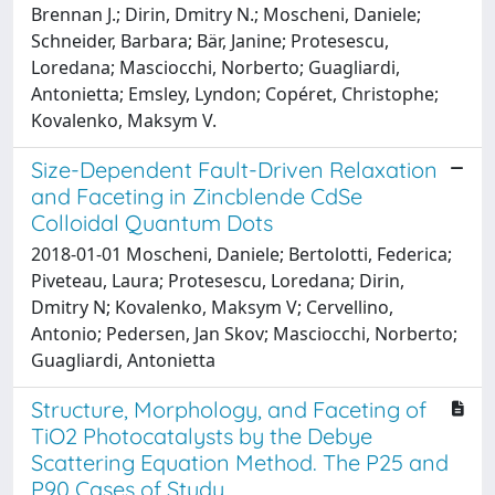
Brennan J.; Dirin, Dmitry N.; Moscheni, Daniele;
Schneider, Barbara; Bär, Janine; Protesescu,
Loredana; Masciocchi, Norberto; Guagliardi,
Antonietta; Emsley, Lyndon; Copéret, Christophe;
Kovalenko, Maksym V.
Size-Dependent Fault-Driven Relaxation
and Faceting in Zincblende CdSe
Colloidal Quantum Dots
2018-01-01 Moscheni, Daniele; Bertolotti, Federica;
Piveteau, Laura; Protesescu, Loredana; Dirin,
Dmitry N; Kovalenko, Maksym V; Cervellino,
Antonio; Pedersen, Jan Skov; Masciocchi, Norberto;
Guagliardi, Antonietta
Structure, Morphology, and Faceting of
TiO2 Photocatalysts by the Debye
Scattering Equation Method. The P25 and
P90 Cases of Study