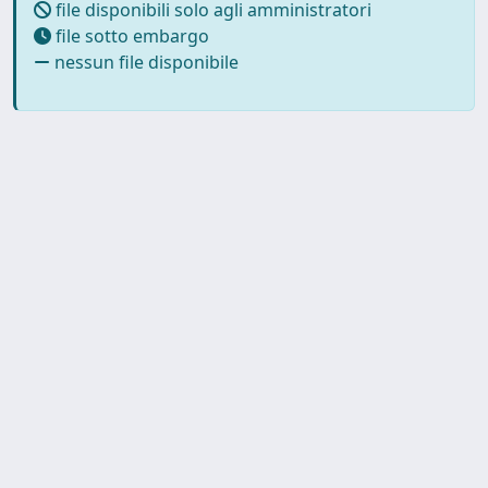
file disponibili solo agli amministratori
file sotto embargo
nessun file disponibile
Powered by
IRIS
-
about IRIS
-
Utilizzo dei cookie
-
Privacy
Copyright © 2026