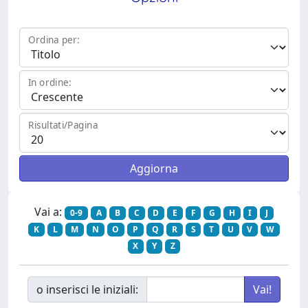
Ordina per:
In ordine:
Risultati/Pagina
Vai a:
0-9
A
B
C
D
E
F
G
H
I
J
K
L
M
N
O
P
Q
R
S
T
U
V
W
X
Y
Z
o inserisci le iniziali: