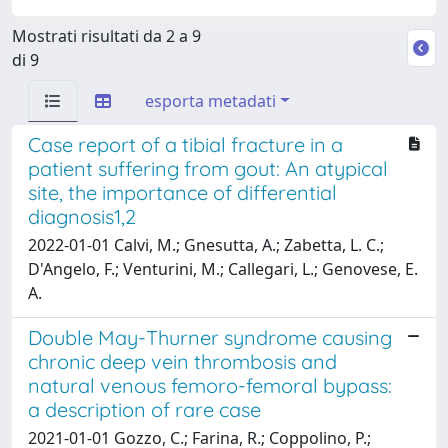
Mostrati risultati da 2 a 9
di 9
esporta metadati
Case report of a tibial fracture in a
patient suffering from gout: An atypical
site, the importance of differential
diagnosis1,2
2022-01-01 Calvi, M.; Gnesutta, A.; Zabetta, L. C.;
D'Angelo, F.; Venturini, M.; Callegari, L.; Genovese, E.
A.
Double May-Thurner syndrome causing
chronic deep vein thrombosis and
natural venous femoro-femoral bypass:
a description of rare case
2021-01-01 Gozzo, C.; Farina, R.; Coppolino, P.;