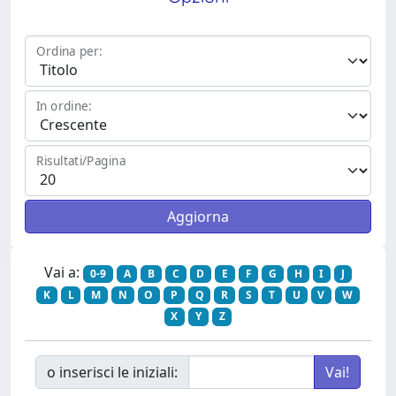
Ordina per:
In ordine:
Risultati/Pagina
Vai a:
0-9
A
B
C
D
E
F
G
H
I
J
K
L
M
N
O
P
Q
R
S
T
U
V
W
X
Y
Z
o inserisci le iniziali: