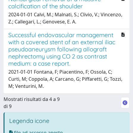
calcification of the shoulder
2024-01-01 Calvi, M.; Malnati, S.; Clivio, V.; Vincenzo,
Z.; Callegari, L.; Genovese, E. A.
Successful endovascular management
with a covered stent of an external iliac
pseudoaneurysm following allograft
nephrectomy using CO 2 as contrast
medium: a case report.
2021-01-01 Fontana, F; Piacentino, F; Ossola, C;
Curti, M; Coppola, A; Carcano, G; Piffaretti, G; Tozzi,
M; Venturini, M.
Mostrati risultati da 4 a 9
di 9
Legenda icone
file ad accesso aperto