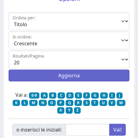
Ordina per:
In ordine:
Risultati/Pagina
Vai a:
0-9
A
B
C
D
E
F
G
H
I
J
K
L
M
N
O
P
Q
R
S
T
U
V
W
X
Y
Z
o inserisci le iniziali: