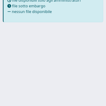
file disponibili solo agli amministratori
file sotto embargo
nessun file disponibile
Powered by
IRIS
-
about IRIS
-
Utilizzo dei cookie
-
Privacy
Copyright © 2026