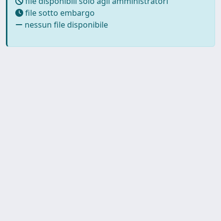
file disponibili solo agli amministratori
file sotto embargo
nessun file disponibile
Powered by
IRIS
-
about IRIS
-
Utilizzo dei cookie
-
Privacy
Copyright © 2026