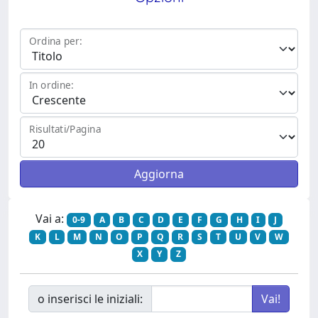
Ordina per:
In ordine:
Risultati/Pagina
Vai a:
0-9
A
B
C
D
E
F
G
H
I
J
K
L
M
N
O
P
Q
R
S
T
U
V
W
X
Y
Z
o inserisci le iniziali: