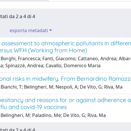
tati da 2 a 4 di 4
esporta metadati
 assessment to atmospheric pollutants in differ
versus WFH (Working from Home)
Borghi, Francesca; Fanti, Giacomo; Cattaneo, Andrea; Albar
rta; Spinazzè, Andrea; Cavallo, Domenico Maria
onal risks in midwifery. From Bernardino Ramazz
Bianchi, T; Belingheri, M; Nespoli, A; De Vito, G; Riva, Ma
hesitancy and reasons for or against adherence 
flu and covid-19 vaccines
Belingheri, M; Paladino, Me; De Vito, G; Riva, Ma
tati da 2 a 4 di 4