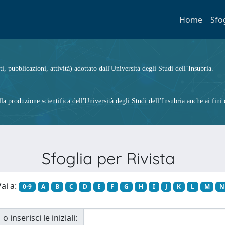
Home
Sfo
ti, pubblicazioni, attività) adottato dall'Università degli Studi dell’Insubria.
 produzione scientifica dell'Università degli Studi dell’Insubria anche ai fini d
Sfoglia per Rivista
ai a:
0-9
A
B
C
D
E
F
G
H
I
J
K
L
M
N
o inserisci le iniziali: