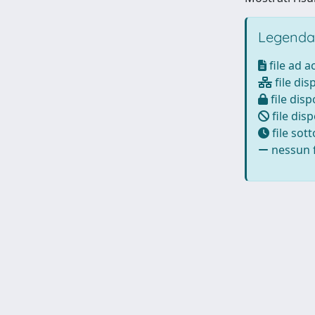
Legenda
file ad 
file dis
file disp
file disp
file sot
nessun f