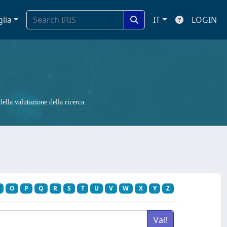
glia
IT
LOGIN
ella valutazione della ricerca.
O
P
Q
R
S
T
U
V
W
X
Y
Z