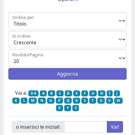
Ordina per:
In ordine:
Risultati/Pagina
Vai a:
0-9
A
B
C
D
E
F
G
H
I
J
K
L
M
N
O
P
Q
R
S
T
U
V
W
X
Y
Z
o inserisci le iniziali: