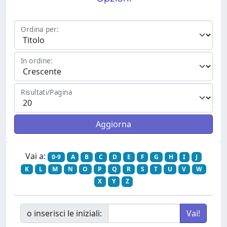
Ordina per:
In ordine:
Risultati/Pagina
Vai a:
0-9
A
B
C
D
E
F
G
H
I
J
K
L
M
N
O
P
Q
R
S
T
U
V
W
X
Y
Z
o inserisci le iniziali: