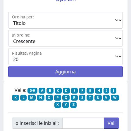
Ordina per:
In ordine:
Risultati/Pagina
Vai a:
0-9
A
B
C
D
E
F
G
H
I
J
K
L
M
N
O
P
Q
R
S
T
U
V
W
X
Y
Z
o inserisci le iniziali: