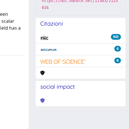
https://hdl.handle.net/11383/2125
016
ween
 scalar
Citazioni
ield has a
ND
6
6
social impact