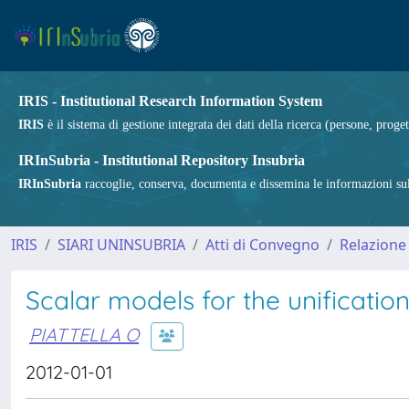
IRIS - Institutional Research Information System
IRIS
è il sistema di gestione integrata dei dati della ricerca (persone, proget
IRInSubria - Institutional Repository Insubria
IRInSubria
raccoglie, conserva, documenta e dissemina le informazioni sulla
IRIS
SIARI UNINSUBRIA
Atti di Convegno
Relazione
Scalar models for the unificatio
PIATTELLA O
2012-01-01