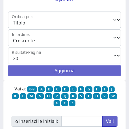
Ordina per:
In ordine:
Risultati/Pagina
Vai a:
0-9
A
B
C
D
E
F
G
H
I
J
K
L
M
N
O
P
Q
R
S
T
U
V
W
X
Y
Z
o inserisci le iniziali: