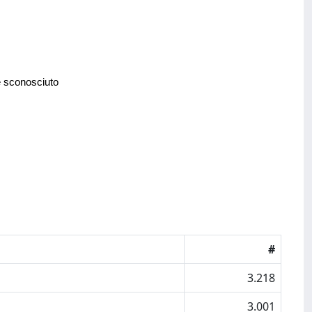
e sconosciuto
#
3.218
3.001