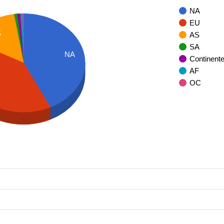
NA
EU
S
AS
SA
NA
Continent
AF
OC