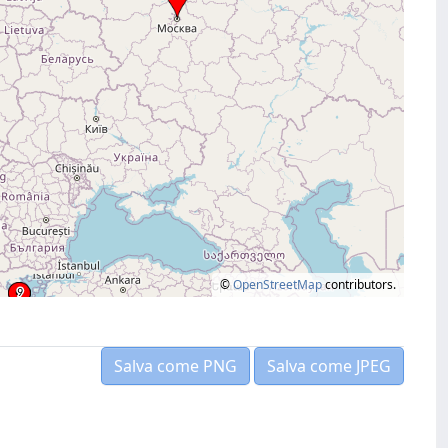
©
OpenStreetMap
contributors.
Salva come PNG
Salva come JPEG