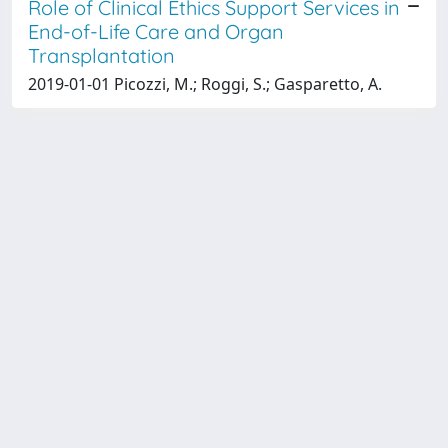
Role of Clinical Ethics Support Services in
End-of-Life Care and Organ
Transplantation
2019-01-01 Picozzi, M.; Roggi, S.; Gasparetto, A.
Powered by
IRIS
-
about IRIS
-
Utilizzo dei cookie
-
Privacy
Copyright © 2026