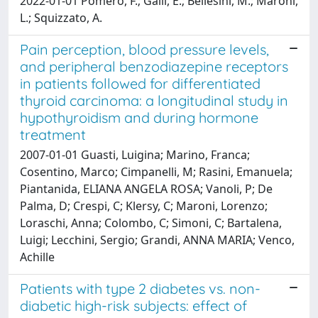
2022-01-01 Pomero, F.; Galli, E.; Bellesini, M.; Maroni,
L.; Squizzato, A.
Pain perception, blood pressure levels,
and peripheral benzodiazepine receptors
in patients followed for differentiated
thyroid carcinoma: a longitudinal study in
hypothyroidism and during hormone
treatment
2007-01-01 Guasti, Luigina; Marino, Franca;
Cosentino, Marco; Cimpanelli, M; Rasini, Emanuela;
Piantanida, ELIANA ANGELA ROSA; Vanoli, P; De
Palma, D; Crespi, C; Klersy, C; Maroni, Lorenzo;
Loraschi, Anna; Colombo, C; Simoni, C; Bartalena,
Luigi; Lecchini, Sergio; Grandi, ANNA MARIA; Venco,
Achille
Patients with type 2 diabetes vs. non-
diabetic high-risk subjects: effect of