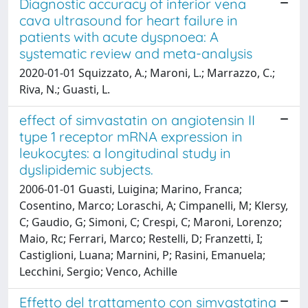
Diagnostic accuracy of inferior vena
cava ultrasound for heart failure in
patients with acute dyspnoea: A
systematic review and meta-analysis
2020-01-01 Squizzato, A.; Maroni, L.; Marrazzo, C.;
Riva, N.; Guasti, L.
effect of simvastatin on angiotensin II
type 1 receptor mRNA expression in
leukocytes: a longitudinal study in
dyslipidemic subjects.
2006-01-01 Guasti, Luigina; Marino, Franca;
Cosentino, Marco; Loraschi, A; Cimpanelli, M; Klersy,
C; Gaudio, G; Simoni, C; Crespi, C; Maroni, Lorenzo;
Maio, Rc; Ferrari, Marco; Restelli, D; Franzetti, I;
Castiglioni, Luana; Marnini, P; Rasini, Emanuela;
Lecchini, Sergio; Venco, Achille
Effetto del trattamento con simvastatina