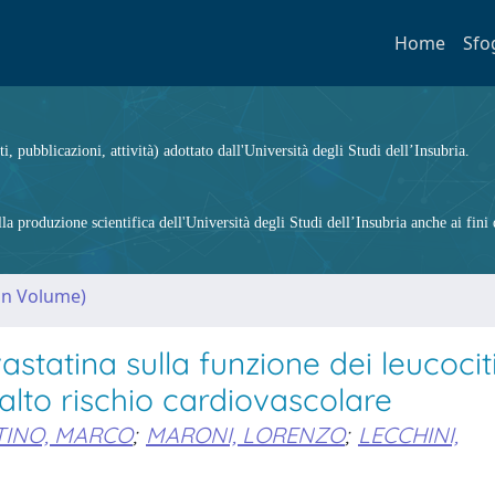
Home
Sfo
ti, pubblicazioni, attività) adottato dall'Università degli Studi dell’Insubria.
 produzione scientifica dell'Università degli Studi dell’Insubria anche ai fini d
(in Volume)
statina sulla funzione dei leucocit
alto rischio cardiovascolare
INO, MARCO
;
MARONI, LORENZO
;
LECCHINI,