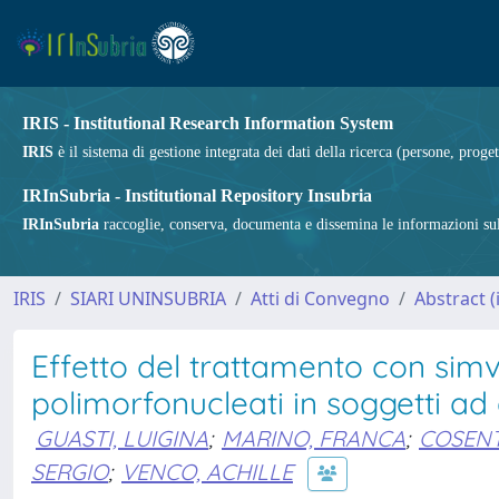
IRIS - Institutional Research Information System
IRIS
è il sistema di gestione integrata dei dati della ricerca (persone, proget
IRInSubria - Institutional Repository Insubria
IRInSubria
raccoglie, conserva, documenta e dissemina le informazioni sulla
IRIS
SIARI UNINSUBRIA
Atti di Convegno
Abstract 
Effetto del trattamento con simva
polimorfonucleati in soggetti ad 
GUASTI, LUIGINA
;
MARINO, FRANCA
;
COSENT
SERGIO
;
VENCO, ACHILLE