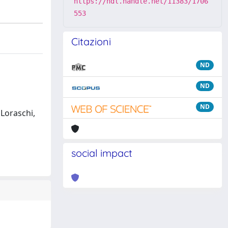
https://hdl.handle.net/11383/1706
553
Citazioni
ND
ND
ND
 Loraschi,
social impact