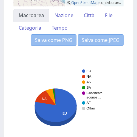
©
OpenStreetMap
contributors.
Macroarea
Nazione
Città
File
Categoria
Tempo
Salva come PNG
Salva come JPEG
EU
NA
AS
SA
Continente
sconos…
NA
AF
Other
EU