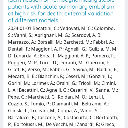
patients with acute pulmonary embolism
at high risk for death: external validation
of different models
2024-01-01 Becattini, C.; Vedovati, M. C.; Colombo,
S.; Vanni, S.; Abrignani, M. G.; Scardovi, A. B.;
Marrazzo, A.; Borselli, M.; Barchetti, M.; Fabbri, A.;
Dentali, F.; Maggioni, A. P.; Agnelli, G.; Gulizia, M. M.;
Di Lenarda, A.; Enea, I.; Maggioni, A. P.; Pomero, F.;
Ruggeri, M. P.; Lucci, D.; Duranti, M.; Guercini, F.;
Groff, P.; Verso, M.; Fabbri, G.; Savoia, M.; Baldini, E.;
Mecatti, B. B.; Bianchini, F.; Ceseri, M.; Gonzini, L.;
Gorini, M.; Lorimer, A.; Orsini, G.; Tricoli, M.; Cimini,
L. A.; Becattini, C.; Agnelli, G.; Cesarini, V.; Sanna, M.;
Pepe, G.; Marchetti, C.; Roldan, M. O.; Lenzi, L.;
Cozzio, S.; Tomio, P.; Diamanti, M.; Beltrame, A.;
Glinski, L.; Treleani, M.; Coppa, A.; Vanni, S.;
Bartalucci, P.; Taccone, A.; Costacurta, C.; Bortolotti,
P.; Bortolussi, M.; De Vecchi, M.; Zanardi, F.; Greco,