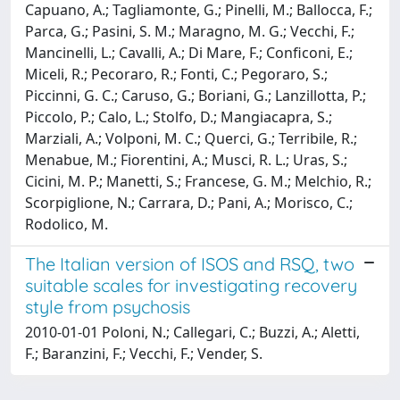
Capuano, A.; Tagliamonte, G.; Pinelli, M.; Ballocca, F.;
Parca, G.; Pasini, S. M.; Maragno, M. G.; Vecchi, F.;
Mancinelli, L.; Cavalli, A.; Di Mare, F.; Conficoni, E.;
Miceli, R.; Pecoraro, R.; Fonti, C.; Pegoraro, S.;
Piccinni, G. C.; Caruso, G.; Boriani, G.; Lanzillotta, P.;
Piccolo, P.; Calo, L.; Stolfo, D.; Mangiacapra, S.;
Marziali, A.; Volponi, M. C.; Querci, G.; Terribile, R.;
Menabue, M.; Fiorentini, A.; Musci, R. L.; Uras, S.;
Cicini, M. P.; Manetti, S.; Francese, G. M.; Melchio, R.;
Scorpiglione, N.; Carrara, D.; Pani, A.; Morisco, C.;
Rodolico, M.
The Italian version of ISOS and RSQ, two
suitable scales for investigating recovery
style from psychosis
2010-01-01 Poloni, N.; Callegari, C.; Buzzi, A.; Aletti,
F.; Baranzini, F.; Vecchi, F.; Vender, S.