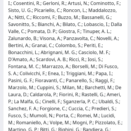
I.; Cosentini, R.; Gerloni, R.; Artusi, N.; Cominotto, F.;
Sisto, U. G.; Picariello, C.; Roncon, L.; Maddalozzo,
A.; Nitti, C.; Riccomi, F.; Buzzo, M.; Bassanelli, G.;
Savonitto, S.; Bianchi, A.; Bilato, C.; Lobascio, I.; Dalla
Valle, C.; Pomata, D. P.; Giostra, F.; Tinuper, A. L.;
Zalunardo, B.; Visona, A.; Panzavolta, C.; Novelli, A.;
Bertini, A.; Granai, C.; Colombo, S.; Periti, E.;
Bonacchini, L.; Abrignani, M. G.; Casciolo, M. F.;
D'Amato, A.; Scardovi, A. B.; Ricci, R.; Iosi, S.;
Fontana, M. C.; Marrazzo, A.; Borselli, M.; Di Fusco,
S. A.; Colivicchi, F.; Enea, I.; Triggiani, M.; Papa, I.;
Pasini, G. F.; Fioravanti, C.; Panarello, S.; Raggi, F.;
Marzolo, M.; Cuppini, S.; Milan, M.; Barchetti, M.; De
Laura, D.; Caldarola, P.; Fiorini, R.; Rastelli, G.; Ameri,
P.; La Malfa, G.; Cinelli, F.; Sganzerla, P. C.; Ubaldi, S.;
Sanchez, F. A.; Forgione, C.; Cuccia, C.; Predieri, S.;
Fusco, S.; Mumoli, N.; Porta, C.; Romei, M.; Lucidi,
M.; Romaniello, A.; Volpe, M.; Mogni, P.; Pizzolato, E.;
Martino, G. P.; Bitti, G.; Righini, G.; Bandiera, G.;