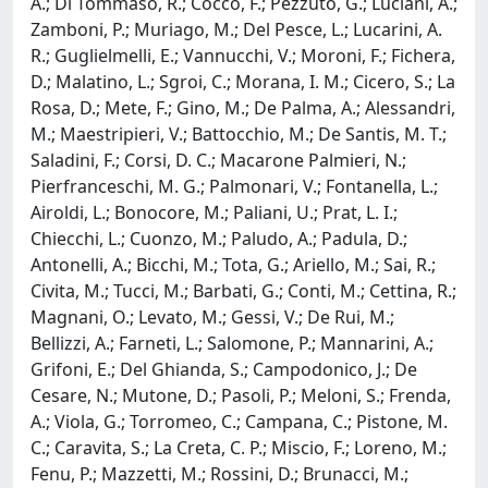
A.; Di Tommaso, R.; Cocco, F.; Pezzuto, G.; Luciani, A.;
Zamboni, P.; Muriago, M.; Del Pesce, L.; Lucarini, A.
R.; Guglielmelli, E.; Vannucchi, V.; Moroni, F.; Fichera,
D.; Malatino, L.; Sgroi, C.; Morana, I. M.; Cicero, S.; La
Rosa, D.; Mete, F.; Gino, M.; De Palma, A.; Alessandri,
M.; Maestripieri, V.; Battocchio, M.; De Santis, M. T.;
Saladini, F.; Corsi, D. C.; Macarone Palmieri, N.;
Pierfranceschi, M. G.; Palmonari, V.; Fontanella, L.;
Airoldi, L.; Bonocore, M.; Paliani, U.; Prat, L. I.;
Chiecchi, L.; Cuonzo, M.; Paludo, A.; Padula, D.;
Antonelli, A.; Bicchi, M.; Tota, G.; Ariello, M.; Sai, R.;
Civita, M.; Tucci, M.; Barbati, G.; Conti, M.; Cettina, R.;
Magnani, O.; Levato, M.; Gessi, V.; De Rui, M.;
Bellizzi, A.; Farneti, L.; Salomone, P.; Mannarini, A.;
Grifoni, E.; Del Ghianda, S.; Campodonico, J.; De
Cesare, N.; Mutone, D.; Pasoli, P.; Meloni, S.; Frenda,
A.; Viola, G.; Torromeo, C.; Campana, C.; Pistone, M.
C.; Caravita, S.; La Creta, C. P.; Miscio, F.; Loreno, M.;
Fenu, P.; Mazzetti, M.; Rossini, D.; Brunacci, M.;