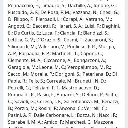
Pennacchio, E.; Limauro, S.; Dachille, A.; Ignone, G.;
Fuscaldo, G. F.; De Rosa, F. M.; Vazzana, N.; Chesi, G.;
Di Filippo, F.; Pierpaoli, L.; Corapi, A.; Vatrano, M.;
Angotti, C.; Baccetti, F.; Harari, S. A.; Luisi, F.; Daghini,
E.; De Curtis, E.; Luca, F.; Ciancia, F.; Blandizzi, S.;
Lettica, G. V.; D'Orazio, S.; Cosmi, F.; Zaccaroni, S.;
Silingardi, M.; Valeriano, V.; Pugliese, F. R.; Murgia,
A. P.; Parpaglia, P. P.; Martinelli, L.; Caponi, C.;
Clemente, M. A.; Ciccarone, A.; Bongarzoni, A.;
Garagiola, M.; Leone, M. C.; Veropalumbo, M. R.;
Sacco, M.; Morella, P.; Dorigoni, S.; Peterlana, D.; Di
Paola, R.; Felis, S.; Correale, M.; Brunetti, N. D.;
Petrelli, G.; Feliziani, F. T.; Mastroiacovo, D.;
Romualdi, R.; Pasin, F.; Bonardi, S.; Delfino, P.; Scifo,
C.; Savioli, G.; Ceresa, I. F.; Galeotalanza, M.; Benazzi,
B.; Porzio, M.; Rosini, F.; Ancona, C.; Verrelli, C.;
Pasini, A. F.; Dalle Carbonare, L.; Bozza, N.; Nacci, F.;
Scarabelli, M. A.; Amico, F.; Marchesi, C.; Mazzone,