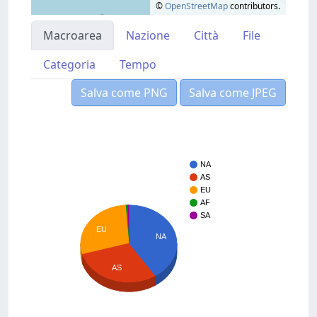
©
OpenStreetMap
contributors.
Macroarea
Nazione
Città
File
Categoria
Tempo
Salva come PNG
Salva come JPEG
NA
AS
EU
AF
SA
EU
NA
AS