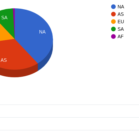
NA
AS
SA
EU
SA
NA
AF
AS