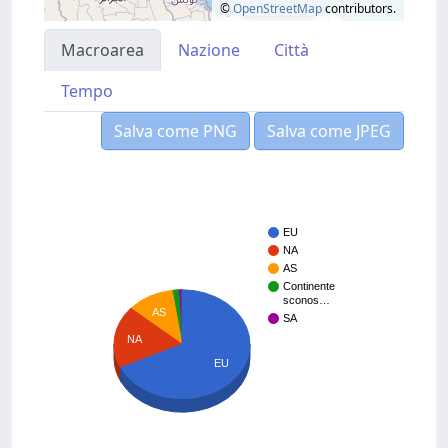
©
OpenStreetMap
contributors.
Macroarea
Nazione
Città
Tempo
Salva come PNG
Salva come JPEG
EU
NA
AS
Continente
sconos…
AS
SA
NA
EU