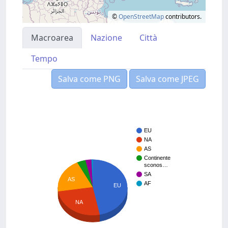
©
OpenStreetMap
contributors.
Macroarea
Nazione
Città
Tempo
Salva come PNG
Salva come JPEG
EU
NA
AS
Continente
sconos…
SA
AS
AF
EU
NA