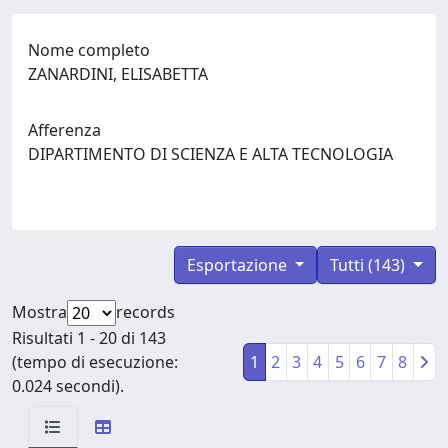
Nome completo
ZANARDINI, ELISABETTA
Afferenza
DIPARTIMENTO DI SCIENZA E ALTA TECNOLOGIA
Esportazione
Tutti (143)
Mostra
records
Risultati 1 - 20 di 143
(tempo di esecuzione:
1
2
3
4
5
6
7
8
0.024 secondi).