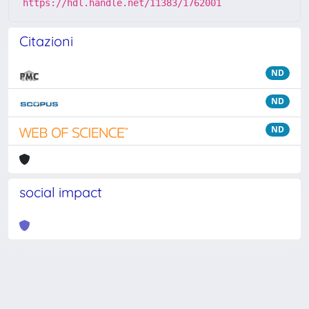
https://hdl.handle.net/11383/1762001
Citazioni
ND
ND
ND
social impact