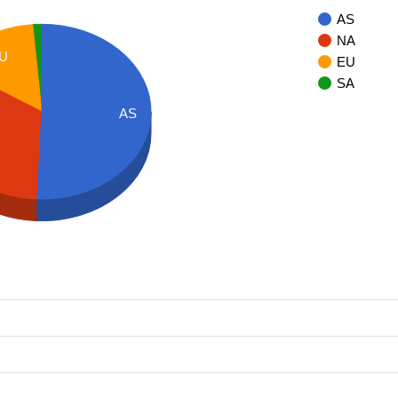
AS
NA
U
EU
SA
AS