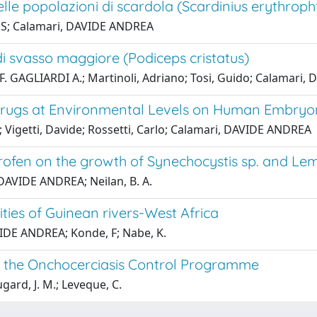
elle popolazioni di scardola (Scardinius erythropht
a, S; Calamari, DAVIDE ANDREA
 di svasso maggiore (Podiceps cristatus)
 F. GAGLIARDI A.; Martinoli, Adriano; Tosi, Guido; Calamari
 Drugs at Environmental Levels on Human Embryon
 R; Vigetti, Davide; Rossetti, Carlo; Calamari, DAVIDE ANDREA
uprofen on the growth of Synechocystis sp. and L
 DAVIDE ANDREA; Neilan, B. A.
ties of Guinean rivers-West Africa
IDE ANDREA; Konde, F; Nabe, K.
in the Onchocerciasis Control Programme
ard, J. M.; Leveque, C.