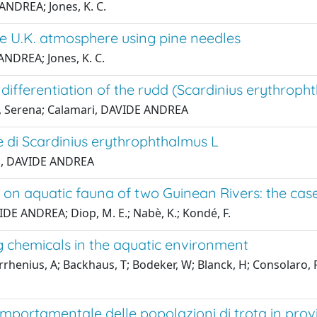
ANDREA; Jones, K. C.
 the U.K. atmosphere using pine needles
ANDREA; Jones, K. C.
ifferentiation of the rudd (Scardinius erythrophth
ara, Serena; Calamari, DAVIDE ANDREA
ne di Scardinius erythrophthalmus L
ari, DAVIDE ANDREA
ing on aquatic fauna of two Guinean Rivers: the ca
DE ANDREA; Diop, M. E.; Nabè, K.; Kondé, F.
 chemicals in the aquatic environment
enius, A; Backhaus, T; Bodeker, W; Blanck, H; Consolaro, F; 
portamentale delle popolazioni di trota in provin