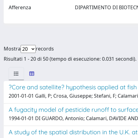
Afferenza
DIPARTIMENTO DI BIOTECNO
Mostra
records
Risultati 1 - 20 di 50 (tempo di esecuzione: 0.031 secondi).
?Core and satellite? hypothesis applied at fish
2001-01-01 Galli, P; Crosa, Giuseppe; Stefani, F; Calam
A fugacity model of pesticide runoff to surfa
1994-01-01 DI GUARDO, Antonio; Calamari, DAVIDE ANDREA
A study of the spatial distribution in the U.K