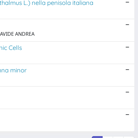
halmus L.) nella penisola italiana
, DAVIDE ANDREA
ic Cells
emna minor