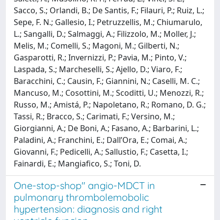
Sacco, S.; Orlandi, B.; De Santis, F.; Filauri, P.; Ruiz, L.;
Sepe, F. N.; Gallesio, I.; Petruzzellis, M.; Chiumarulo,
L.; Sangalli, D.; Salmaggi, A.; Filizzolo, M.; Moller, J.;
Melis, M.; Comelli, S.; Magoni, M.; Gilberti, N.;
Gasparotti, R.; Invernizzi, P.; Pavia, M.; Pinto, V.;
Laspada, S.; Marcheselli, S.; Ajello, D.; Viaro, F.;
Baracchini, C.; Causin, F.; Giannini, N.; Caselli, M. C.;
Mancuso, M.; Cosottini, M.; Scoditti, U.; Menozzi, R.;
Russo, M.; Amistá, P.; Napoletano, R.; Romano, D. G.;
Tassi, R.; Bracco, S.; Carimati, F.; Versino, M.;
Giorgianni, A.; De Boni, A.; Fasano, A.; Barbarini, L.;
Paladini, A.; Franchini, E.; Dall’Ora, E.; Comai, A.;
Giovanni, F.; Pedicelli, A.; Sallustio, F.; Casetta, I.;
Fainardi, E.; Mangiafico, S.; Toni, D.
One-stop-shop" angio-MDCT in
pulmonary thrombolemobolic
hypertension: diagnosis and right