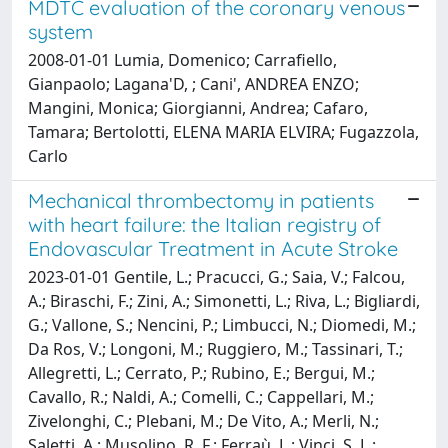
MDTC evaluation of the coronary venous
system
2008-01-01 Lumia, Domenico; Carrafiello,
Gianpaolo; Lagana'D, ; Cani', ANDREA ENZO;
Mangini, Monica; Giorgianni, Andrea; Cafaro,
Tamara; Bertolotti, ELENA MARIA ELVIRA; Fugazzola,
Carlo
Mechanical thrombectomy in patients
with heart failure: the Italian registry of
Endovascular Treatment in Acute Stroke
2023-01-01 Gentile, L.; Pracucci, G.; Saia, V.; Falcou,
A.; Biraschi, F.; Zini, A.; Simonetti, L.; Riva, L.; Bigliardi,
G.; Vallone, S.; Nencini, P.; Limbucci, N.; Diomedi, M.;
Da Ros, V.; Longoni, M.; Ruggiero, M.; Tassinari, T.;
Allegretti, L.; Cerrato, P.; Rubino, E.; Bergui, M.;
Cavallo, R.; Naldi, A.; Comelli, C.; Cappellari, M.;
Zivelonghi, C.; Plebani, M.; De Vito, A.; Merli, N.;
Saletti, A.; Musolino, R. F.; Ferraù, L.; Vinci, S. L.;