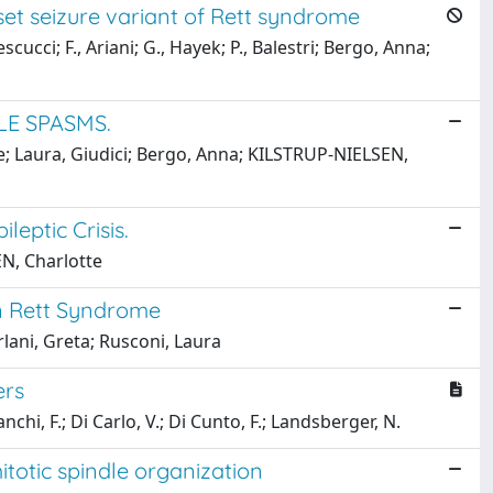
et seizure variant of Rett syndrome
escucci; F., Ariani; G., Hayek; P., Balestri; Bergo, Anna;
LE SPASMS.
ese; Laura, Giudici; Bergo, Anna; KILSTRUP-NIELSEN,
eptic Crisis.
EN, Charlotte
 in Rett Syndrome
lani, Greta; Rusconi, Laura
ers
anchi, F.; Di Carlo, V.; Di Cunto, F.; Landsberger, N.
totic spindle organization