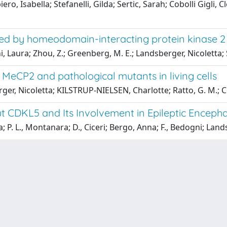
ero, Isabella; Stefanelli, Gilda; Sertic, Sarah; Cobolli Gigl
ed by homeodomain-interacting protein kinase 2 
i, Laura; Zhou, Z.; Greenberg, M. E.; Landsberger, Nicoletta
MeCP2 and pathological mutants in living cells
er, Nicoletta; KILSTRUP-NIELSEN, Charlotte; Ratto, G. M.; C
CDKL5 and Its Involvement in Epileptic Encepha
P. L., Montanara; D., Ciceri; Bergo, Anna; F., Bedogni; Land