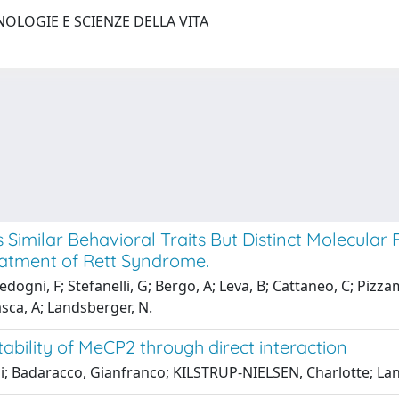
NOLOGIE E SCIENZE DELLA VITA
imilar Behavioral Traits But Distinct Molecular
eatment of Rett Syndrome.
edogni, F; Stefanelli, G; Bergo, A; Leva, B; Cattaneo, C; Pizzam
asca, A; Landsberger, N.
tability of MeCP2 through direct interaction
hi; Badaracco, Gianfranco; KILSTRUP-NIELSEN, Charlotte; La