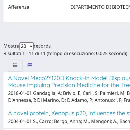
Afferenza
DIPARTIMENTO DI BIOTEC
Mostra
records
Risultati 1 - 11 di 11 (tempo di esecuzione: 0.025 secondi).
A Novel Mecp2Y120D Knock-in Model Displays S
Mouse Implying Precision Medicine for the Tr
2018-01-01 Gandaglia, A; Brivio, E; Carli, S; Palmieri, M; B
D'Annessa, I; Di Marino, D; D'Adamo, P; Antonucci, F; Fr
A novel protein, Xenopus p20, influences the s
2004-01-01 S., Carro; Bergo, Anna; M., Mengoni; A., Bac