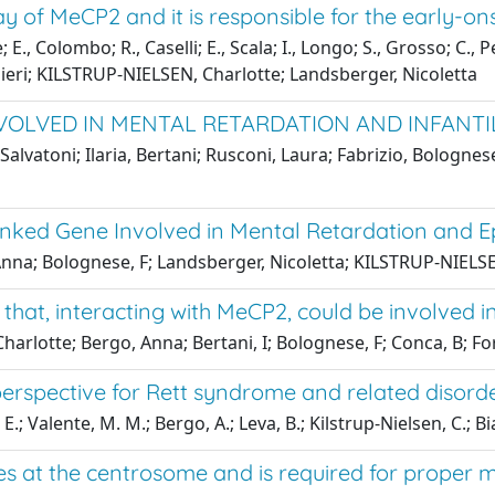
of MeCP2 and it is responsible for the early-ons
 E., Colombo; R., Caselli; E., Scala; I., Longo; S., Grosso; C., P
enieri; KILSTRUP-NIELSEN, Charlotte; Landsberger, Nicoletta
VOLVED IN MENTAL RETARDATION AND INFANTI
 Salvatoni; Ilaria, Bertani; Rusconi, Laura; Fabrizio, Bologn
nked Gene Involved in Mental Retardation and Epil
, Anna; Bolognese, F; Landsberger, Nicoletta; KILSTRUP-NIELS
s that, interacting with MeCP2, could be involved
rlotte; Bergo, Anna; Bertani, I; Bolognese, F; Conca, B; For
perspective for Rett syndrome and related disord
E.; Valente, M. M.; Bergo, A.; Leva, B.; Kilstrup-Nielsen, C.; Bi
s at the centrosome and is required for proper mi