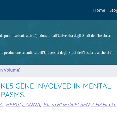
Home
Sfo
ti, pubblicazioni, attività) adottato dall'Università degli Studi dell’Insubria.
 produzione scientifica dell'Università degli Studi dell’Insubria anche ai fini d
(in Volume)
KL5 GENE INVOLVED IN MENTAL
SPASMS.
A
;
BERGO, ANNA
;
KILSTRUP-NIELSEN, CHARLOT