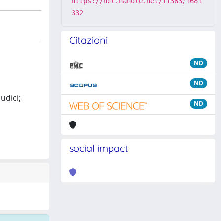
https://hdl.handle.net/11383/1681
332
Citazioni
ND
ND
udici;
ND
social impact