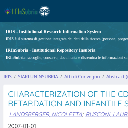
IRIS - Institutional Research Information System
IRIS
è il sistema di gestione integrata dei dati della ricerca (persone, proget
IRInSubria - Institutional Repository Insubria
IRInSubria
raccoglie, conserva, documenta e dissemina le informazioni sulla
IRIS
SIARI UNINSUBRIA
Atti di Convegno
Abstract 
CHARACTERIZATION OF THE CD
RETARDATION AND INFANTILE 
LANDSBERGER, NICOLETTA
;
RUSCONI, LAUR
2007-01-01