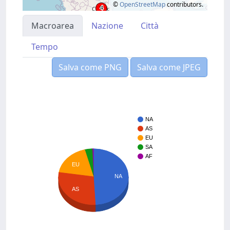
©
OpenStreetMap
contributors.
Macroarea
Nazione
Città
Tempo
Salva come PNG
Salva come JPEG
NA
AS
EU
SA
AF
EU
NA
AS