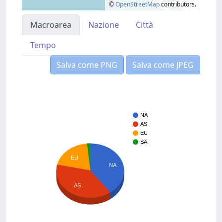
©
OpenStreetMap
contributors.
Macroarea
Nazione
Città
Tempo
Salva come PNG
Salva come JPEG
NA
AS
EU
SA
EU
NA
AS