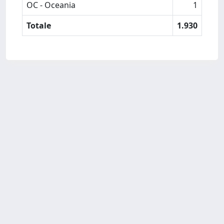
OC - Oceania
1
Totale
1.930
Powered by
IRIS
-
about IRIS
-
Utilizzo dei cookie
-
Privacy
Copyright © 2026