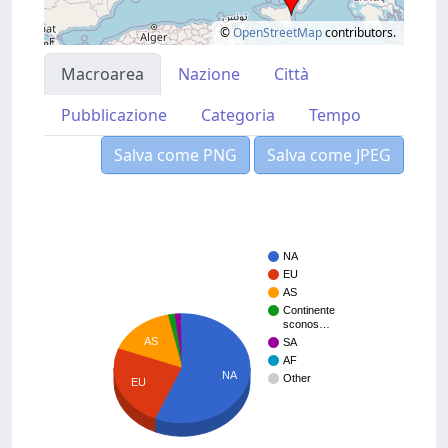
©
OpenStreetMap
contributors.
Macroarea
Nazione
Città
Pubblicazione
Categoria
Tempo
Salva come PNG
Salva come JPEG
NA
EU
AS
Continente
sconos…
AS
SA
AF
NA
Other
EU