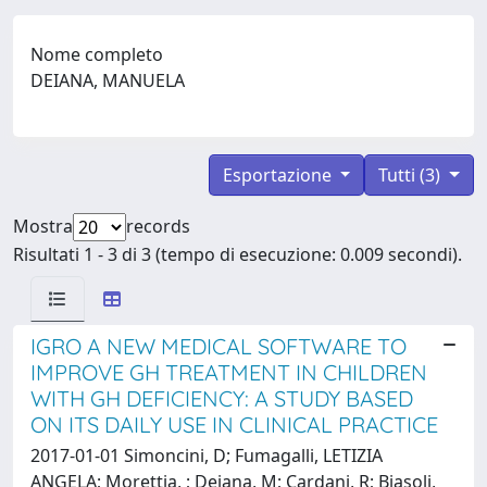
Nome completo
DEIANA, MANUELA
Esportazione
Tutti (3)
Mostra
records
Risultati 1 - 3 di 3 (tempo di esecuzione: 0.009 secondi).
IGRO A NEW MEDICAL SOFTWARE TO
IMPROVE GH TREATMENT IN CHILDREN
WITH GH DEFICIENCY: A STUDY BASED
ON ITS DAILY USE IN CLINICAL PRACTICE
2017-01-01 Simoncini, D; Fumagalli, LETIZIA
ANGELA; Morettia, ; Deiana, M; Cardani, R; Biasoli,