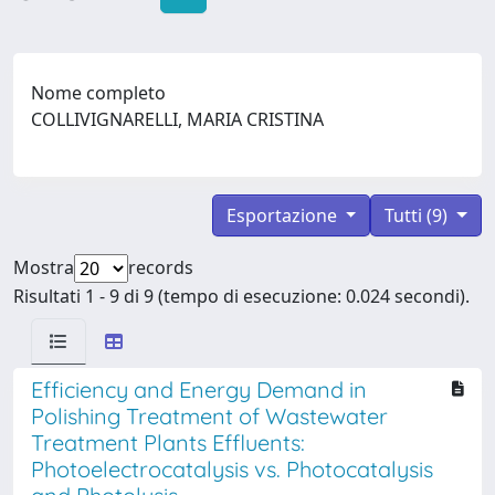
Nome completo
COLLIVIGNARELLI, MARIA CRISTINA
Esportazione
Tutti (9)
Mostra
records
Risultati 1 - 9 di 9 (tempo di esecuzione: 0.024 secondi).
Efficiency and Energy Demand in
Polishing Treatment of Wastewater
Treatment Plants Effluents:
Photoelectrocatalysis vs. Photocatalysis