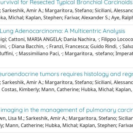
urvival for Resected Typical Bronchial Carcinoids
.; Sarkeshik, Amir A.; Margaritora, Stefano; Siciliani, Alessa
, Michal; Kaplan, Stephen; Farivar, Alexander S.; Aye, Ralph
 Lung Adenocarcinoma: A Multicentric Analysis
Luigi; Cattoni, MARIA ANGELA; Dania Nachira, ·; Filippo Lococo
lini, ·; Diana Bacchin, ·; Franzi, Francesca; Guido Rindi, ·; Sa
o Ruffini, ·; Massimiliano Paci, ·; Margaritora, ·stefano; Imper
roendocrine tumors requires histology and regr
; Sarkeshik, Amir A.; Margaritora, Stefano; Siciliani, Alessan
 Costas, Kimberly; Mann, Catherine; Hubka, Michal; Kaplan, S
cine imaging in the management of pulmonary carc
wn, Lisa M.; Sarkeshik, Amir A.; Margaritora, Stefano; Sicil
y; Mann, Catherine; Hubka, Michal; Kaplan, Stephen; Farivar, 