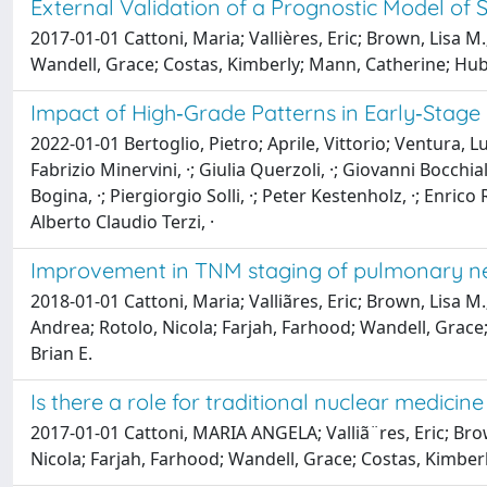
External Validation of a Prognostic Model of S
2017-01-01 Cattoni, Maria; Vallières, Eric; Brown, Lisa M
Wandell, Grace; Costas, Kimberly; Mann, Catherine; Hubka
Impact of High‑Grade Patterns in Early‑Stage
2022-01-01 Bertoglio, Pietro; Aprile, Vittorio; Ventura, 
Fabrizio Minervini, ·; Giulia Querzoli, ·; Giovanni Bocchia
Bogina, ·; Piergiorgio Solli, ·; Peter Kestenholz, ·; Enric
Alberto Claudio Terzi, ·
Improvement in TNM staging of pulmonary neu
2018-01-01 Cattoni, Maria; Valliãres, Eric; Brown, Lisa M.
Andrea; Rotolo, Nicola; Farjah, Farhood; Wandell, Grace;
Brian E.
Is there a role for traditional nuclear medi
2017-01-01 Cattoni, MARIA ANGELA; Valliã¨res, Eric; Bro
Nicola; Farjah, Farhood; Wandell, Grace; Costas, Kimberl