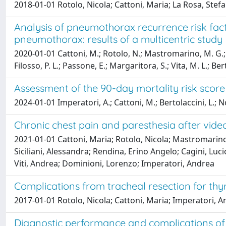
2018-01-01 Rotolo, Nicola; Cattoni, Maria; La Rosa, Stef
Analysis of pneumothorax recurrence risk fa
pneumothorax: results of a multicentric study
2020-01-01 Cattoni, M.; Rotolo, N.; Mastromarino, M. G.; Card
Filosso, P. L.; Passone, E.; Margaritora, S.; Vita, M. L.; Bert
Assessment of the 90-day mortality risk score
2024-01-01 Imperatori, A.; Cattoni, M.; Bertolaccini, L.; Noso
Chronic chest pain and paresthesia after vid
2021-01-01 Cattoni, Maria; Rotolo, Nicola; Mastromarino
Siciliani, Alessandra; Rendina, Erino Angelo; Cagini, Lucio
Viti, Andrea; Dominioni, Lorenzo; Imperatori, Andrea
Complications from tracheal resection for th
2017-01-01 Rotolo, Nicola; Cattoni, Maria; Imperatori, 
Diagnostic performance and complications o