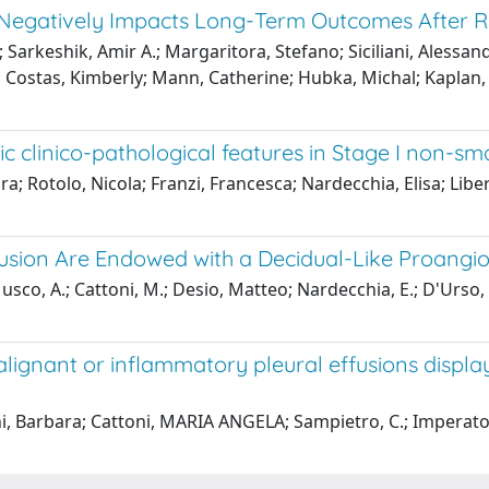
 Negatively Impacts Long-Term Outcomes After R
; Sarkeshik, Amir A.; Margaritora, Stefano; Siciliani, Alessan
 Costas, Kimberly; Mann, Catherine; Hubka, Michal; Kaplan, S
c clinico-pathological features in Stage I non-sma
 Rotolo, Nicola; Franzi, Francesca; Nardecchia, Elisa; Libe
ffusion Are Endowed with a Decidual-Like Proangio
; Musco, A.; Cattoni, M.; Desio, Matteo; Nardecchia, E.; D'Urso,
 malignant or inflammatory pleural effusions disp
sani, Barbara; Cattoni, MARIA ANGELA; Sampietro, C.; Imperat