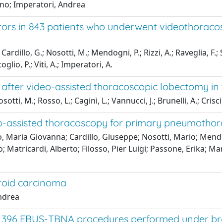
ano; Imperatori, Andrea
ctors in 843 patients who underwent videothorac
illo, G.; Nosotti, M.; Mendogni, P.; Rizzi, A.; Raveglia, F.; Sic
oglio, P.; Viti, A.; Imperatori, A.
 after video-assisted thoracoscopic lobectomy in
tti, M.; Rosso, L.; Cagini, L.; Vannucci, J.; Brunelli, A.; Crisci
eo-assisted thoracoscopy for primary pneumothor
, Maria Giovanna; Cardillo, Giuseppe; Nosotti, Mario; Mendog
; Matricardi, Alberto; Filosso, Pier Luigi; Passone, Erika; Mar
yroid carcinoma
Andrea
f 396 EBUS-TBNA procedures performed under bro