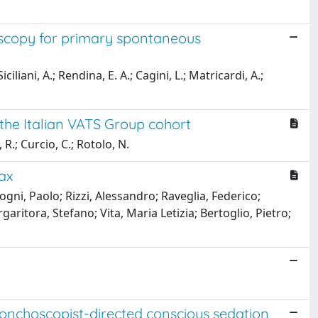
oscopy for primary spontaneous
iliani, A.; Rendina, E. A.; Cagini, L.; Matricardi, A.;
 the Italian VATS Group cohort
, R.; Curcio, C.; Rotolo, N.
ax
ni, Paolo; Rizzi, Alessandro; Raveglia, Federico;
garitora, Stefano; Vita, Maria Letizia; Bertoglio, Pietro;
nchoscopist-directed conscious sedation