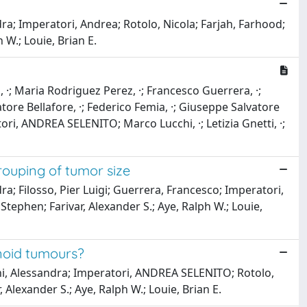
ndra; Imperatori, Andrea; Rotolo, Nicola; Farjah, Farhood;
 W.; Louie, Brian E.
, ·; Maria Rodriguez Perez, ·; Francesco Guerrera, ·;
lvatore Bellafore, ·; Federico Femia, ·; Giuseppe Salvatore
atori, ANDREA SELENITO; Marco Lucchi, ·; Letizia Gnetti, ·;
ouping of tumor size
dra; Filosso, Pier Luigi; Guerrera, Francesco; Imperatori,
tephen; Farivar, Alexander S.; Aye, Ralph W.; Louie,
inoid tumours?
iani, Alessandra; Imperatori, ANDREA SELENITO; Rotolo,
Alexander S.; Aye, Ralph W.; Louie, Brian E.