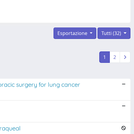
Esportazione
Tutti (32)
1
2
racic surgery for lung cancer
traqueal