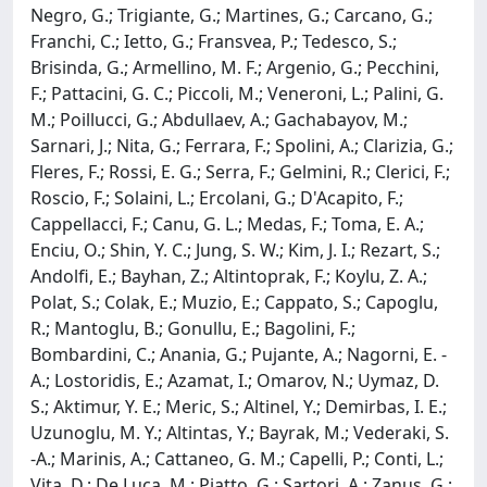
Negro, G.; Trigiante, G.; Martines, G.; Carcano, G.;
Franchi, C.; Ietto, G.; Fransvea, P.; Tedesco, S.;
Brisinda, G.; Armellino, M. F.; Argenio, G.; Pecchini,
F.; Pattacini, G. C.; Piccoli, M.; Veneroni, L.; Palini, G.
M.; Poillucci, G.; Abdullaev, A.; Gachabayov, M.;
Sarnari, J.; Nita, G.; Ferrara, F.; Spolini, A.; Clarizia, G.;
Fleres, F.; Rossi, E. G.; Serra, F.; Gelmini, R.; Clerici, F.;
Roscio, F.; Solaini, L.; Ercolani, G.; D'Acapito, F.;
Cappellacci, F.; Canu, G. L.; Medas, F.; Toma, E. A.;
Enciu, O.; Shin, Y. C.; Jung, S. W.; Kim, J. I.; Rezart, S.;
Andolfi, E.; Bayhan, Z.; Altintoprak, F.; Koylu, Z. A.;
Polat, S.; Colak, E.; Muzio, E.; Cappato, S.; Capoglu,
R.; Mantoglu, B.; Gonullu, E.; Bagolini, F.;
Bombardini, C.; Anania, G.; Pujante, A.; Nagorni, E. -
A.; Lostoridis, E.; Azamat, I.; Omarov, N.; Uymaz, D.
S.; Aktimur, Y. E.; Meric, S.; Altinel, Y.; Demirbas, I. E.;
Uzunoglu, M. Y.; Altintas, Y.; Bayrak, M.; Vederaki, S.
-A.; Marinis, A.; Cattaneo, G. M.; Capelli, P.; Conti, L.;
Vita, D.; De Luca, M.; Piatto, G.; Sartori, A.; Zanus, G.;