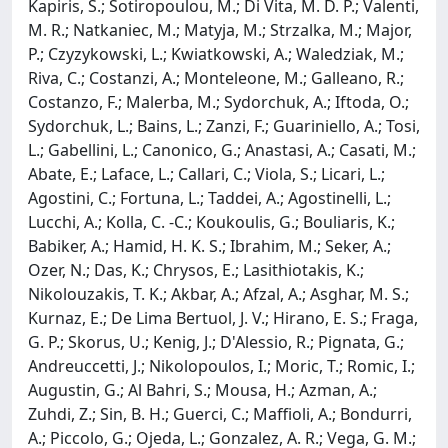
Kapiris, S.; Sotiropoulou, M.; Di Vita, M. D. P.; Valenti,
M. R.; Natkaniec, M.; Matyja, M.; Strzalka, M.; Major,
P.; Czyzykowski, L.; Kwiatkowski, A.; Waledziak, M.;
Riva, C.; Costanzi, A.; Monteleone, M.; Galleano, R.;
Costanzo, F.; Malerba, M.; Sydorchuk, A.; Iftoda, O.;
Sydorchuk, L.; Bains, L.; Zanzi, F.; Guariniello, A.; Tosi,
L.; Gabellini, L.; Canonico, G.; Anastasi, A.; Casati, M.;
Abate, E.; Laface, L.; Callari, C.; Viola, S.; Licari, L.;
Agostini, C.; Fortuna, L.; Taddei, A.; Agostinelli, L.;
Lucchi, A.; Kolla, C. -C.; Koukoulis, G.; Bouliaris, K.;
Babiker, A.; Hamid, H. K. S.; Ibrahim, M.; Seker, A.;
Ozer, N.; Das, K.; Chrysos, E.; Lasithiotakis, K.;
Nikolouzakis, T. K.; Akbar, A.; Afzal, A.; Asghar, M. S.;
Kurnaz, E.; De Lima Bertuol, J. V.; Hirano, E. S.; Fraga,
G. P.; Skorus, U.; Kenig, J.; D'Alessio, R.; Pignata, G.;
Andreuccetti, J.; Nikolopoulos, I.; Moric, T.; Romic, I.;
Augustin, G.; Al Bahri, S.; Mousa, H.; Azman, A.;
Zuhdi, Z.; Sin, B. H.; Guerci, C.; Maffioli, A.; Bondurri,
A.; Piccolo, G.; Ojeda, L.; Gonzalez, A. R.; Vega, G. M.;