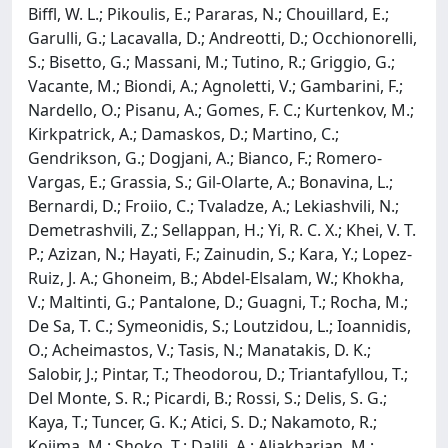
Biffl, W. L.; Pikoulis, E.; Pararas, N.; Chouillard, E.;
Garulli, G.; Lacavalla, D.; Andreotti, D.; Occhionorelli,
S.; Bisetto, G.; Massani, M.; Tutino, R.; Griggio, G.;
Vacante, M.; Biondi, A.; Agnoletti, V.; Gambarini, F.;
Nardello, O.; Pisanu, A.; Gomes, F. C.; Kurtenkov, M.;
Kirkpatrick, A.; Damaskos, D.; Martino, C.;
Gendrikson, G.; Dogjani, A.; Bianco, F.; Romero-
Vargas, E.; Grassia, S.; Gil-Olarte, A.; Bonavina, L.;
Bernardi, D.; Froiio, C.; Tvaladze, A.; Lekiashvili, N.;
Demetrashvili, Z.; Sellappan, H.; Yi, R. C. X.; Khei, V. T.
P.; Azizan, N.; Hayati, F.; Zainudin, S.; Kara, Y.; Lopez-
Ruiz, J. A.; Ghoneim, B.; Abdel-Elsalam, W.; Khokha,
V.; Maltinti, G.; Pantalone, D.; Guagni, T.; Rocha, M.;
De Sa, T. C.; Symeonidis, S.; Loutzidou, L.; Ioannidis,
O.; Acheimastos, V.; Tasis, N.; Manatakis, D. K.;
Salobir, J.; Pintar, T.; Theodorou, D.; Triantafyllou, T.;
Del Monte, S. R.; Picardi, B.; Rossi, S.; Delis, S. G.;
Kaya, T.; Tuncer, G. K.; Atici, S. D.; Nakamoto, R.;
Kojima, M.; Shoko, T.; Dalili, A.; Aliakbarian, M.;