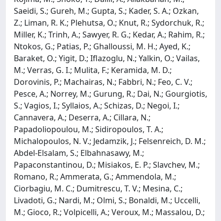
Saeidi, S.; Gureh, M.; Gupta, S.; Kader, S. A.; Ozkan,
Z.; Liman, R. K.; Plehutsa, O.; Knut, R.; Sydorchuk, R.;
Miller, K.; Trinh, A.; Sawyer, R. G.; Kedar, A.; Rahim, R.;
Ntokos, G.; Patias, P.; Ghalloussi, M. H.; Ayed, K.;
Baraket, O.; Yigit, D.; Iflazoglu, N.; Yalkin, O.; Vailas,
M.; Verras, G. I.; Mulita, F.; Keramida, M. D.;
Dorovinis, P.; Machairas, N.; Fabbri, N.; Feo, C. V.;
Pesce, A.; Norrey, M.; Gurung, R.; Dai, N.; Gourgiotis,
S.; Vagios, I.; Syllaios, A.; Schizas, D.; Negoi, I.;
Cannavera, A.; Deserra, A.; Cillara, N.;
Papadoliopoulou, M.; Sidiropoulos, T. A.;
Michalopoulos, N. V.; Jedamzik, J.; Felsenreich, D. M.;
Abdel-Elsalam, S.; Elbahnasawy, M.;
Papaconstantinou, D.; Misiakos, E. P.; Slavchev, M.;
Romano, R.; Ammerata, G.; Ammendola, M.;
Ciorbagiu, M. C.; Dumitrescu, T. V.; Mesina, C.;
Livadoti, G.; Nardi, M.; Olmi, S.; Bonaldi, M.; Uccelli,
M.; Gioco, R.; Volpicelli, A.; Veroux, M.; Massalou, D.;