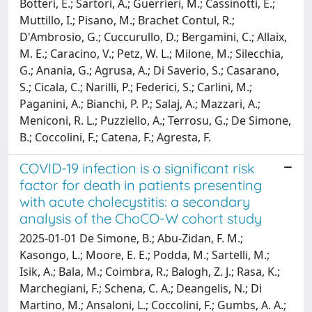
Botteri, E.; Sartori, A.; Guerrieri, M.; Cassinotti, E.;
Muttillo, I.; Pisano, M.; Brachet Contul, R.;
D'Ambrosio, G.; Cuccurullo, D.; Bergamini, C.; Allaix,
M. E.; Caracino, V.; Petz, W. L.; Milone, M.; Silecchia,
G.; Anania, G.; Agrusa, A.; Di Saverio, S.; Casarano,
S.; Cicala, C.; Narilli, P.; Federici, S.; Carlini, M.;
Paganini, A.; Bianchi, P. P.; Salaj, A.; Mazzari, A.;
Meniconi, R. L.; Puzziello, A.; Terrosu, G.; De Simone,
B.; Coccolini, F.; Catena, F.; Agresta, F.
COVID-19 infection is a significant risk
factor for death in patients presenting
with acute cholecystitis: a secondary
analysis of the ChoCO-W cohort study
2025-01-01 De Simone, B.; Abu-Zidan, F. M.;
Kasongo, L.; Moore, E. E.; Podda, M.; Sartelli, M.;
Isik, A.; Bala, M.; Coimbra, R.; Balogh, Z. J.; Rasa, K.;
Marchegiani, F.; Schena, C. A.; Deangelis, N.; Di
Martino, M.; Ansaloni, L.; Coccolini, F.; Gumbs, A. A.;