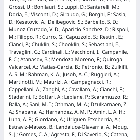
Grossi, U.; Bonilauri, S.; Luppi, D.; Santarelli, M.;
Doria, E.; Visconti, D.; Giraudo, G.; Borghi, F.; Sasia,
D.; Kesetovic, A.; Delibegovic, S.; Barbeito, S. D.;
Munoz-Cruzado, V. D.; Aparicio-Sanchez, D.; Rispoli,
M.; Filippo, R.; Curro, G.; Capuzzolo, S.; Restini, E.;
Cianci, P.; Chuklin, S.; Chooklin, S.; Sebastiani, E.;
Travaglini, G.; Cardinali, L.; Vecchioni, I.; Campanile,
F. C.; Atanasov, B.; Mendoza-Moreno, F.; Quiroga-
Valcarcel, A.; Matias-Garcia, B.; Petronio, B.; Zulkifli,
A. S. M.; Rahman, K. A.; Jusoh, A. C.; Ruggieri, A.;
Martinotti, M.; Maurizi, A.; Campagnacci, R.;
Cappellani, A.; Zanghi, A.; Cavallaro, A.; Cianchi, F.;
Staderini, F.; Bottari, A.; Lepiane, P.; Scaramuzzo, R.;
Balla, A.; Sani, M. I.; Othman, M. A.; Dzulkarnaen, Z.
A.; Shabana, A.; Hernandez, A. M. P.; Amin, L. A. H.;
Luna, A. P.; Giordano, A.; Uriguen-Etxeberria, A.;
Estraviz-Mateos, B.; Landaluce-Olavarria, A.; Moug,
S. J.; Gomes, C. A.; Agresta, F.; Di Saverio, S.; Catena,