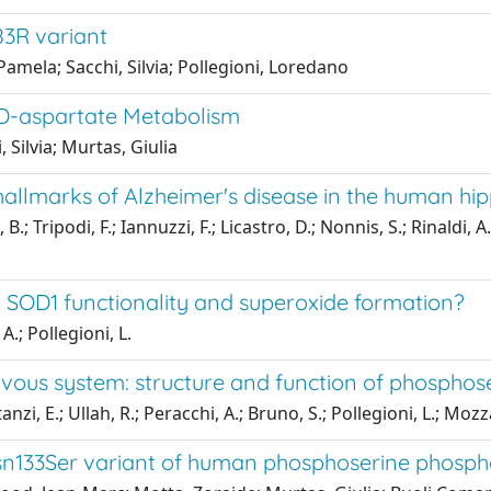
83R variant
 Pamela; Sacchi, Silvia; Pollegioni, Loredano
 D-aspartate Metabolism
 Silvia; Murtas, Giulia
c hallmarks of Alzheimer's disease in the human 
.; Tripodi, F.; Iannuzzi, F.; Licastro, D.; Nonnis, S.; Rinaldi, A
ng SOD1 functionality and superoxide formation?
A.; Pollegioni, L.
ervous system: structure and function of phospho
i, E.; Ullah, R.; Peracchi, A.; Bruno, S.; Pollegioni, L.; Mozzar
e Asn133Ser variant of human phosphoserine phosp