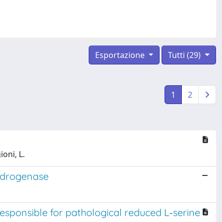
Esportazione
Tutti (29)
1
2
ioni, L.
ydrogenase
sponsible for pathological reduced L‐serine