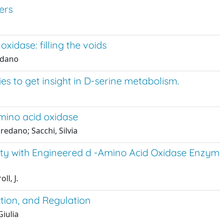
ers
idase: filling the voids
redano
 to get insight in D-serine metabolism.
mino acid oxidase
redano; Sacchi, Silvia
ity with Engineered d -Amino Acid Oxidase Enzyme
ll, J.
tion, and Regulation
Giulia