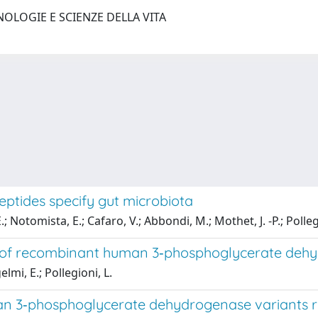
NOLOGIE E SCIENZE DELLA VITA
eptides specify gut microbiota
.; Notomista, E.; Cafaro, V.; Abbondi, M.; Mothet, J. -P.; Polleg
on of recombinant human 3‐phosphoglycerate deh
lmi, E.; Pollegioni, L.
man 3‐phosphoglycerate dehydrogenase variants re