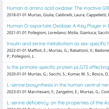
Human d-amino acid oxidase: The inactive G1
2018-01-01 Murtas, Giulia; Caldinelli, Laura; Cappelletti,
Human D-aspartate Oxidase: A Key Player in
2021-01-01 Pollegioni, Loredano; Molla, Gianluca; Sacchi,
Insulin and serine metabolism as sex-specifi
2022-01-01 Maffioli, E.; Murtas, G.; Rabattoni, V.; Badone, B
P.; Pollegioni, L.
Is the primate-specific protein pLG72 affecti
2020-01-01 Murtas, G.; Sacchi, S.; Kumar, M. S.; Bosco, D. 
L-serine biosynthesis in the human central n
2023-01-01 Marchesani, F.; Zangelmi, E.; Murtas, G.; Costanz
L-serine deficiency: on the properties of th