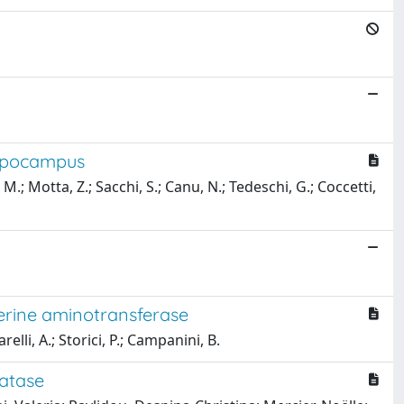
hippocampus
. M.; Motta, Z.; Sacchi, S.; Canu, N.; Tedeschi, G.; Coccetti,
serine aminotransferase
elli, A.; Storici, P.; Campanini, B.
hatase