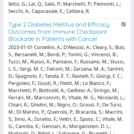
Ietto, G.; Lai, Q.; Salis, P.; Marchetti, P.; Piemonti, L.;
Secchi, A.; Capocasale, E.; Caldara, R.
Type 2 Diabetes Mellitus and Efficacy
Outcomes from Immune Checkpoint
Blockade in Patients with Cancer
2023-01-01 Cortellini, A.; D'Alessio, A.; Cleary, S.; Buti,
S.; Bersanelli, M.; Bordi, P.; Tonini, G.; Vincenzi, B.;
Tucci, M.; Russo, A.; Pantano, F.; Russano, M.; Stucci,
L. S.; Sergi, M. C.; Falconi, M.; Zarzana, M. A.; Santini,
D.; Spagnolo, F.; Tanda, E. T.; Rastelli, F.; Giorgi, F. C.;
Pergolesi, F.; Giusti, R.; Filetti, M.; Lo Bianco, F.;
Marchetti, P.; Botticelli, A.; Gelibter, A.; Siringo, M.;
Ferrari, M.; Marconcini, R.; Vitale, M. G.; Nicolardi, L.;
Chiari, R.; Ghidini, M.; Nigro, O.; Grossi, F.; De Tursi,
M.; Di Marino, P.; Queirolo, P.; Bracarda, S.; Macrini,
S.; Inno, A.; Zoratto, F.; Veltri, E.; Spoto, C.; Vitale, M.
G.; Cannita, K.; Gennari, A.; Morganstein, D. L.;
Mallardo, D.; Nibid, L.; Sabarese, G.; Brunetti, L.;