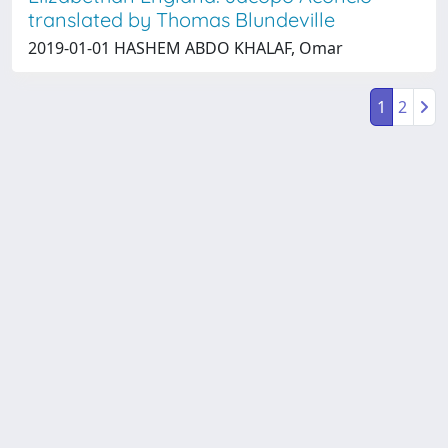
translated by Thomas Blundeville
2019-01-01 HASHEM ABDO KHALAF, Omar
1
2
Powered by
IRIS
-
about IRIS
-
Utilizzo dei cookie
-
Privacy
Copyright © 2026