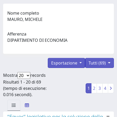
Nome completo
MAURO, MICHELE
Afferenza
DIPARTIMENTO DI ECONOMIA
Esportazione
Tutti (69)
Mostra
records
Risultati 1 - 20 di 69
(tempo di esecuzione:
1
2
3
4
0.016 secondi).
"Favor" legislativo per la soluzione della