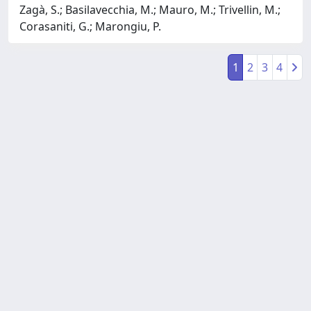
Zagà, S.; Basilavecchia, M.; Mauro, M.; Trivellin, M.;
Corasaniti, G.; Marongiu, P.
1
2
3
4
Powered by
IRIS
-
about IRIS
-
Utilizzo dei cookie
-
Privacy
Copyright © 2026