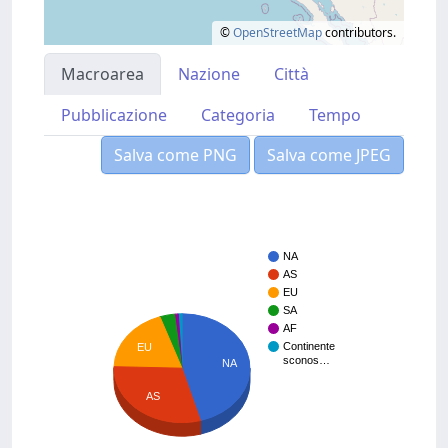
©
OpenStreetMap
contributors.
Macroarea
Nazione
Città
Pubblicazione
Categoria
Tempo
Salva come PNG
Salva come JPEG
NA
AS
EU
SA
AF
Continente
EU
sconos…
NA
AS