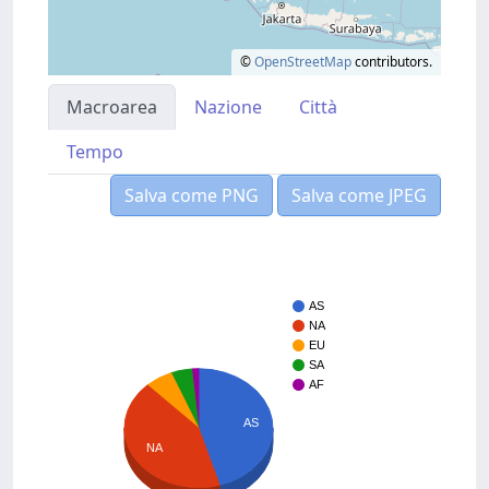
©
OpenStreetMap
contributors.
Macroarea
Nazione
Città
Tempo
Salva come PNG
Salva come JPEG
AS
NA
EU
SA
AF
AS
NA