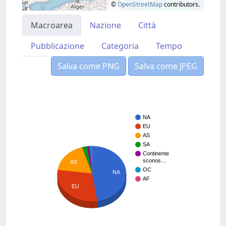
©
OpenStreetMap
contributors.
Macroarea
Nazione
Città
Pubblicazione
Categoria
Tempo
Salva come PNG
Salva come JPEG
NA
EU
AS
SA
Continente
sconos…
AS
OC
NA
AF
EU