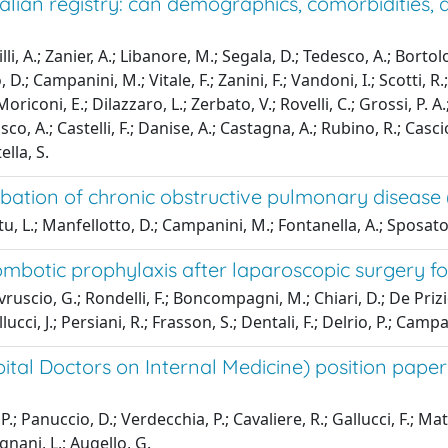
ian registry: can demographics, comorbidities, an
lli, A.; Zanier, A.; Libanore, M.; Segala, D.; Tedesco, A.; Bortolot
.; Campanini, M.; Vitale, F.; Zanini, F.; Vandoni, I.; Scotti, R.; T
riconi, E.; Dilazzaro, L.; Zerbato, V.; Rovelli, C.; Grossi, P. A.; 
co, A.; Castelli, F.; Danise, A.; Castagna, A.; Rubino, R.; Cascio
ella, S.
rbation of chronic obstructive pulmonary disease
 L.; Manfellotto, D.; Campanini, M.; Fontanella, A.; Sposato, 
mbotic prophylaxis after laparoscopic surgery fo
 Avruscio, G.; Rondelli, F.; Boncompagni, M.; Chiari, D.; De Priz
ucci, J.; Persiani, R.; Frasson, S.; Dentali, F.; Delrio, P.; Camp
ital Doctors on Internal Medicine) position paper
; Panuccio, D.; Verdecchia, P.; Cavaliere, R.; Gallucci, F.; Math
gnani, L.; Augello, G.