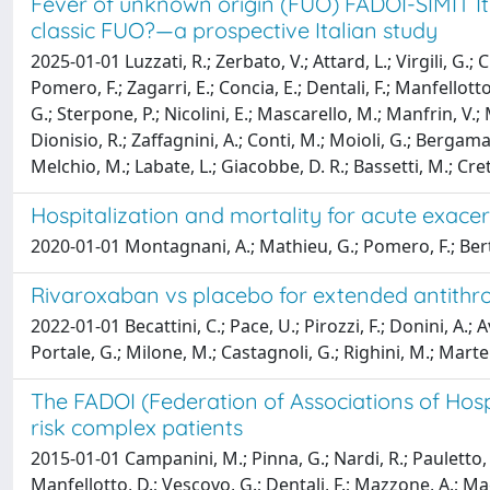
Fever of unknown origin (FUO) FADOI-SIMIT Ital
classic FUO?—a prospective Italian study
2025-01-01 Luzzati, R.; Zerbato, V.; Attard, L.; Virgili, G.; Ci
Pomero, F.; Zagarri, E.; Concia, E.; Dentali, F.; Manfellotto, D
G.; Sterpone, P.; Nicolini, E.; Mascarello, M.; Manfrin, V.; Mo
Dionisio, R.; Zaffagnini, A.; Conti, M.; Moioli, G.; Bergamas
Melchio, M.; Labate, L.; Giacobbe, D. R.; Bassetti, M.; Cret
Hospitalization and mortality for acute exace
2020-01-01 Montagnani, A.; Mathieu, G.; Pomero, F.; Bertu,
Rivaroxaban vs placebo for extended antithro
2022-01-01 Becattini, C.; Pace, U.; Pirozzi, F.; Donini, A.;
Portale, G.; Milone, M.; Castagnoli, G.; Righini, M.; Martell
The FADOI (Federation of Associations of Hosp
risk complex patients
2015-01-01 Campanini, M.; Pinna, G.; Nardi, R.; Pauletto, P.
Manfellotto, D.; Vescovo, G.; Dentali, F.; Mazzone, A.; Ma