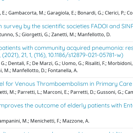
 E.; Gambacorta, M.; Garagiola, E.; Bonardi, G.; Clerici, P.; C
ian survey by the scientific societies FADOI and SIN
tunno, S.; Giorgetti, G.; Zanetti, M.; Manfellotto, D.
 patients with community acquired pneumonia: res
021), 21, 1, (116), 10.1186/s12879-021-05781-w)
G.; Dentali, F.; De Marzi, G.; Uomo, G.; Risaliti, F.; Morbidoni, 
i, M.; Manfellotto, D.; Fontanella, A.
odel for Venous Thromboembolism in Primary Care
i, M.; Parretti, L.; Marconi, E.; Parretti, D.; Gussoni, G.; Campa
improves the outcome of elderly patients with En
 Campanini, M.; Menichetti, F.; Mazzone, A.