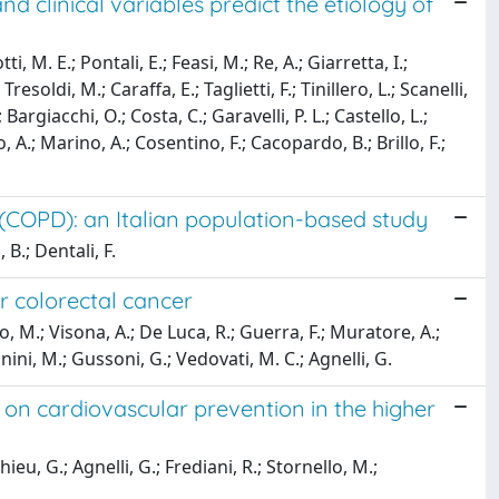
d clinical variables predict the etiology of
ti, M. E.; Pontali, E.; Feasi, M.; Re, A.; Giarretta, I.;
resoldi, M.; Caraffa, E.; Taglietti, F.; Tinillero, L.; Scanelli,
Bargiacchi, O.; Costa, C.; Garavelli, P. L.; Castello, L.;
, A.; Marino, A.; Cosentino, F.; Cacopardo, B.; Brillo, F.;
 (COPD): an Italian population-based study
B.; Dentali, F.
r colorectal cancer
io, M.; Visona, A.; De Luca, R.; Guerra, F.; Muratore, A.;
anini, M.; Gussoni, G.; Vedovati, M. C.; Agnelli, G.
 on cardiovascular prevention in the higher
ieu, G.; Agnelli, G.; Frediani, R.; Stornello, M.;