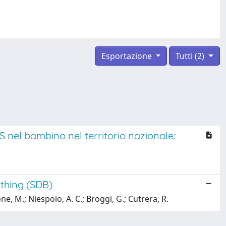
Esportazione
Tutti (2)
RS nel bambino nel territorio nazionale:
athing (SDB)
vone, M.; Niespolo, A. C.; Broggi, G.; Cutrera, R.