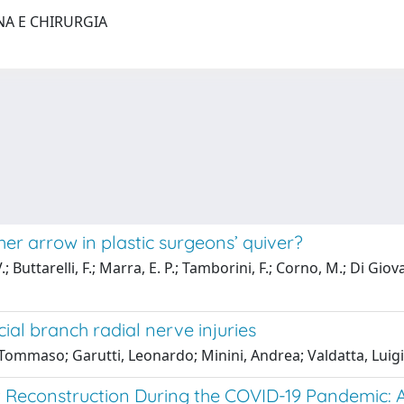
NA E CHIRURGIA
er arrow in plastic surgeons’ quiver?
V.; Buttarelli, F.; Marra, E. P.; Tamborini, F.; Corno, M.; Di Giov
ial branch radial nerve injuries
, Tommaso; Garutti, Leonardo; Minini, Andrea; Valdatta, Luig
 Reconstruction During the COVID-19 Pandemic: A