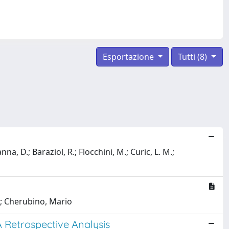
Esportazione
Tutti (8)
anna, D.; Baraziol, R.; Flocchini, M.; Curic, L. M.;
i; Cherubino, Mario
 Retrospective Analysis