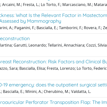
C.; Arcaini, M.; Fresta, L.; Lo Torto, F.; Marcasciano, M.; Matara
kness: What Is the Relevant Factor in Mastectom
s Assessed by Mammography
arini, A.; Paganini, F.; Bascialla, E.; Tamborini, F.; Rovera, F.; 
Reconstruction
rtina; Garutti, Leonardo; Tellarini, Annachiara; Cozzi, Silvia;
reast Reconstruction: Risk Factors and Clinical 
zzo, Sara; Bascialla, Elisa; Fresta, Lorenzo; Lo Torto, Feder
D-19 emergency: does the outpatient surgical sett
.; Bascialla, E.; Minini, A.; Cherubino, M.; Valdatta, L.
troauricular Perforator Transposition Flap: The I