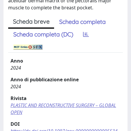
acellular dermal matrix or the pectoralis major
muscle to complete the breast pocket.
Scheda breve
Scheda completa
Scheda completa (DC)
Anno
2024
Anno di pubblicazione online
2024
Rivista
PLASTIC AND RECONSTRUCTIVE SURGERY – GLOBAL
OPEN
DOI
https://dx.doi.org/10.1097/gox.0000000000005534