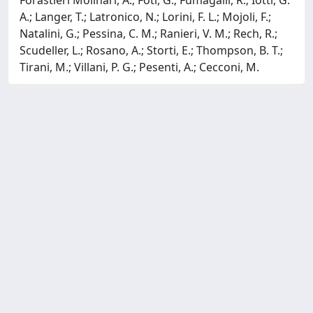
A.; Langer, T.; Latronico, N.; Lorini, F. L.; Mojoli, F.;
Natalini, G.; Pessina, C. M.; Ranieri, V. M.; Rech, R.;
Scudeller, L.; Rosano, A.; Storti, E.; Thompson, B. T.;
Tirani, M.; Villani, P. G.; Pesenti, A.; Cecconi, M.
Powered by
IRIS
-
about IRIS
-
Utilizzo dei cookie
-
Privacy
Copyright © 2026