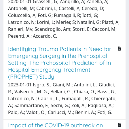
2020-01-01 Grasselli, G; Zangrillo, A; Zanella, A;
Antonelli, M; Cabrini, L; Castelli, A; Cereda, D;
Coluccello, A; Foti, G; Fumagalli, R; Iotti, G;
Latronico, N; Lorini, L; Merler, S; Natalini, G; Piatti, A;
Ranieri, Mv; Scandroglio, Am; Storti, E; Cecconi, M;
Pesenti, A.; Accardo, C.
Identifying Trauma Patients in Need for
Emergency Surgery in the Prehospital
Setting: The Prehospital Prediction of In-
Hospital Emergency Treatment
(PROPHET) Study
2023-01-01 Isgro, S.; Giani, M.; Antolini, L.; Giudici,
R.; Valsecchi, M. G.; Bellani, G.; Chiara, O.; Bassi, G.;
Latronico, N.; Cabrini, L.; Fumagalli, R.; Chieregato,
A.; Sammartano, F.; Sechi, G.; Zoli, A.; Pagliosa, A.;
Palo, A.; Valoti, O.; Carlucci, M.; Benini, A.; Foti, G.
Impact of the COVID-19 outbreak on