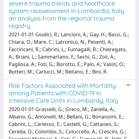
severe trauma trends and healthcare
system reassessment in Lombardia, Italy:
an analysis from the regional trauma
registry
2021-01-01 Giudici, R.; Lancioni, A.; Gay, H.; Bassi, G.;
Chiara, O.; Mare, C.; Latronico, N.; Pesenti, A.;
Faccincani, R.; Cabrini, L.; Fumagalli, R.; Chieregato,
A.; Briani, L.; Sammartano, F.; Sechi, G.; Zoli, A.;
Pagliosa, A.; Foti, G.; Borotto, E.; Palo, A.; Valoti, O.;
Botteri, M.; Carlucci, M.; Reitano, E.; Bini, R.
Risk Factors Associated with Mortality
among Patients with COVID-19 in
Intensive Care Units in Lombardy, Italy
2020-01-01 Grasselli, G.; Greco, M.; Zanella, A.;
Albano, G.; Antonelli, M.; Bellani, G.; Bonanomi, E.;
Cabrini, L.; Carlesso, E.; Castelli, G.; Cattaneo, S.;
Cereda, D.; Colombo, S.; Coluccello, A.; Crescini, G.;
Forastieri Molinari, A.; Foti, G.; Fumagalli, R.; Iotti, G.