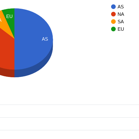
AS
NA
EU
A
SA
EU
AS