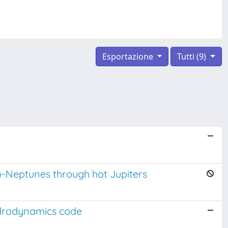
Esportazione
Tutti (9)
ub-Neptunes through hot Jupiters
hydrodynamics code