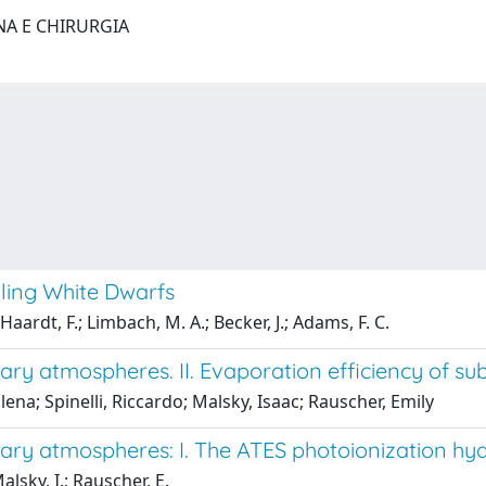
NA E CHIRURGIA
ling White Dwarfs
; Haardt, F.; Limbach, M. A.; Becker, J.; Adams, F. C.
tary atmospheres. II. Evaporation efficiency of s
lena; Spinelli, Riccardo; Malsky, Isaac; Rauscher, Emily
etary atmospheres: I. The ATES photoionization 
Malsky, I.; Rauscher, E.