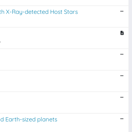
th X-Ray-detected Host Stars
o
d Earth-sized planets