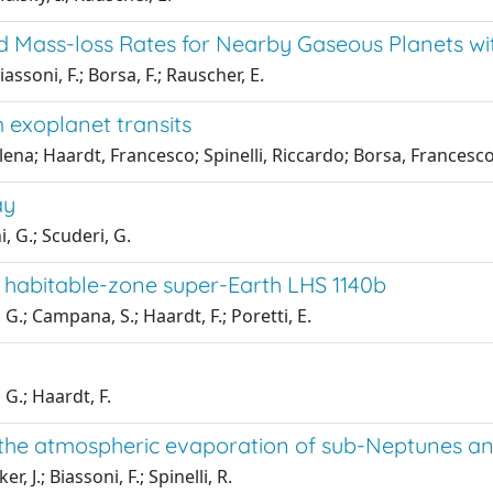
 Mass-loss Rates for Nearby Gaseous Planets wi
Biassoni, F.; Borsa, F.; Rauscher, E.
 exoplanet transits
Elena; Haardt, Francesco; Spinelli, Riccardo; Borsa, Francesc
ay
i, G.; Scuderi, G.
 habitable-zone super-Earth LHS 1140b
, G.; Campana, S.; Haardt, F.; Poretti, E.
 G.; Haardt, F.
 the atmospheric evaporation of sub-Neptunes an
r, J.; Biassoni, F.; Spinelli, R.